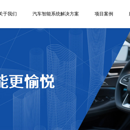
关于我们
汽车智能系统解决方案
项目案例
公司简介
汽车智能座舱系统
专业团队
汽车智能网联系统
研发能力
汽车信息娱乐系统
智能制造
汽车DA系统
体系保证
两轮车BCM系统
合作伙伴
智能数字仪表
使命愿景