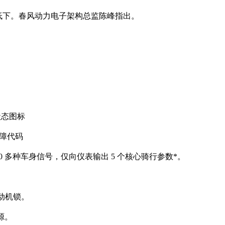
低下。春风动力电子架构总监陈峰指出。
状态图标
故障代码
滤了 20 多种车身信号，仅向仪表输出 5 个核心骑行参数*。
发动机锁。
源。